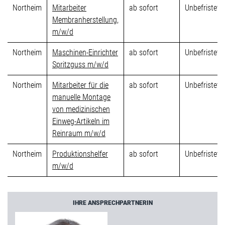
Northeim
Mitarbeiter
ab sofort
Unbefristet
Membranherstellung,
m/w/d
Northeim
Maschinen-Einrichter
ab sofort
Unbefristet
Spritzguss m/w/d
Northeim
Mitarbeiter für die
ab sofort
Unbefristet
manuelle Montage
von medizinischen
Einweg-Artikeln im
Reinraum m/w/d
Northeim
Produktionshelfer
ab sofort
Unbefristet
m/w/d
IHRE ANSPRECHPARTNERIN