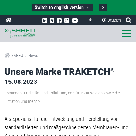
Switch to english version
×
Deutsch
/
SABEU
News
Unsere Marke TRAKETCH
®
15.08.2023
Lösungen für die Be- und Entlüftung, den Druckausgleich sowie die
Filtration und mehr >
Als Spezialist für die Entwicklung und Herstellung von
standardisierten und maßgeschneiderten Membranen- und
Kunststoffkomponenten beliefern wir unsere