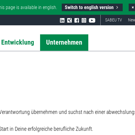
Switch to english version
his page is available in english.
×
SABEU TV
New
 Entwicklung
Unternehmen
Verantwortung übernehmen und suchst nach einer abwechslungsr
tart in Deine erfolgreiche berufliche Zukunft.