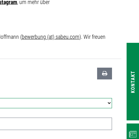
stagram
, um mehr über
Hoffmann (
bewerbung (at) sabeu.com
). Wir freuen
KONTAKT
NEWS