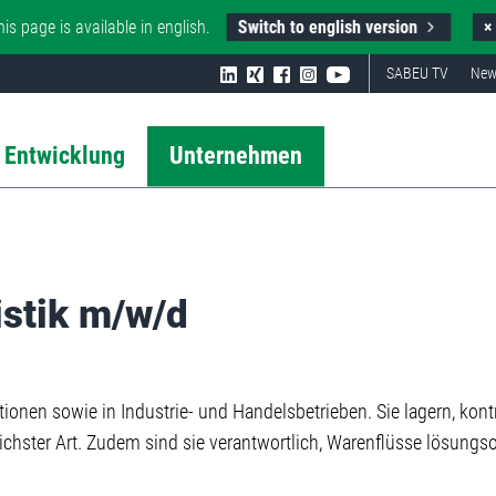
Switch to english version
his page is available in english.
×
SABEU TV
New
 Entwicklung
Unternehmen
istik m/w/d
tionen sowie in Industrie- und Handelsbetrieben. Sie lagern, kontr
hster Art. Zudem sind sie verantwortlich, Warenflüsse lösungso