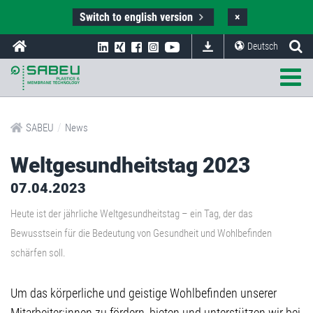
Switch to english version
×
Deutsch
/
SABEU
News
Weltgesundheitstag 2023
07.04.2023
Heute ist der jährliche Weltgesundheitstag – ein Tag, der das
Bewusstsein für die Bedeutung von Gesundheit und Wohlbefinden
schärfen soll.
Um das körperliche und geistige Wohlbefinden unserer
Mitarbeiter:innen zu fördern, bieten und unterstützen wir bei