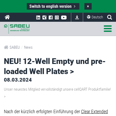
Switch to english version
×
Deutsch
/
SABEU
News
NEU! 12-Well Empty und pre-
loaded Well Plates >
08.03.2024
Unser neuestes Mitglied vervollständigt unsere cellQART Produktfamilie!
>
Nach der kürzlich erfolgten Einführung der
Clear Extended