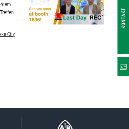
ßerdem
KONTAKT
Treffen
ake City
NEWS