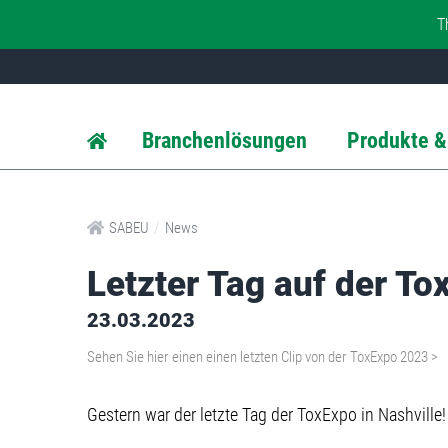
T
Branchenlösungen
Produkte &
/
SABEU
News
Letzter Tag auf der T
23.03.2023
Sehen Sie hier einen einen letzten Clip von der ToxExpo 2023 >
Gestern war der letzte Tag der ToxExpo in Nashville!