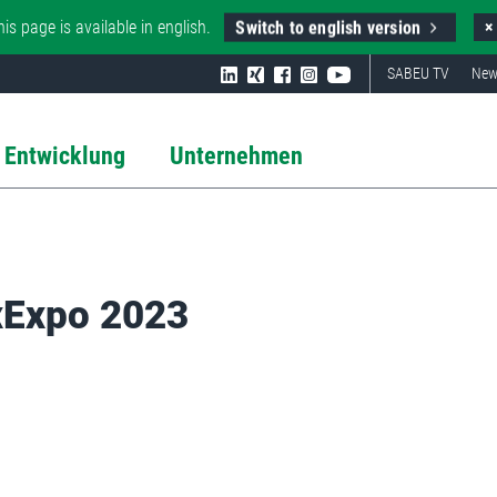
Switch to english version
his page is available in english.
×
SABEU TV
New
 Entwicklung
Unternehmen
oxExpo 2023