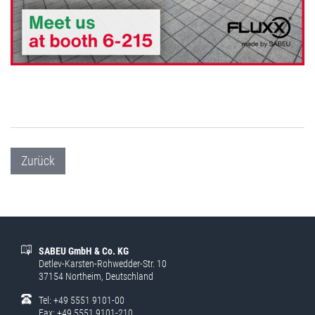
Zurück
SABEU GmbH & Co. KG
Detlev-Karsten-Rohwedder-Str. 10
37154 Northeim, Deutschland
Tel: +49 5551 9101-00
Fax: +49 5551 9101-210