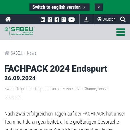
Switch to english version
×
Deutsch
/
SABEU
News
FACHPACK 2024 Endspurt
26.09.2024
Zwei erfolgreiche Tage sind vorbei – eine letzte Chance, uns zu
besuchen!
Nach zwei erfolgreichen Tagen auf der
FACHPACK
hat unser
Team hart daran gearbeitet, all die großartigen Gespräche
und aufregenden neuen Kontakte auszuwerten, die wir