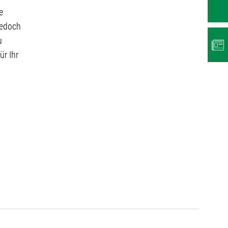
e
jedoch
NEWS
u
ür Ihr