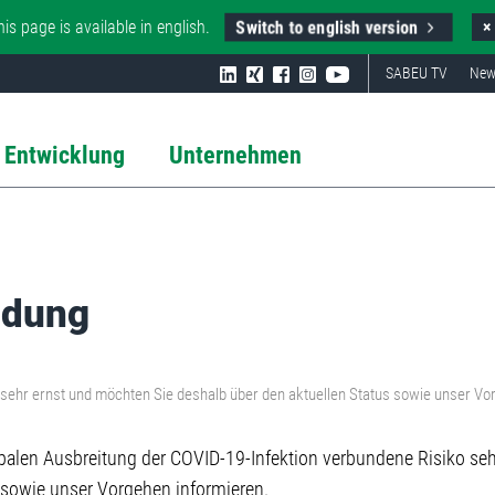
Switch to english version
his page is available in english.
×
SABEU TV
New
 Entwicklung
Unternehmen
ldung
sehr ernst und möchten Sie deshalb über den aktuellen Status sowie unser Vo
alen Ausbreitung der COVID-19-Infektion verbundene Risiko seh
 sowie unser Vorgehen informieren.