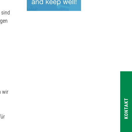
 sind
agen
 wir
KONTAKT
für