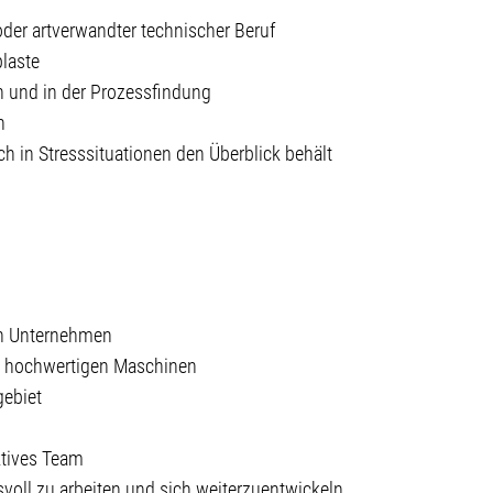
der artverwandter technischer Beruf
laste
n und in der Prozessfindung
n
ch in Stresssituationen den Überblick behält
en Unternehmen
iv hochwertigen Maschinen
gebiet
ktives Team
voll zu arbeiten und sich weiterzuentwickeln