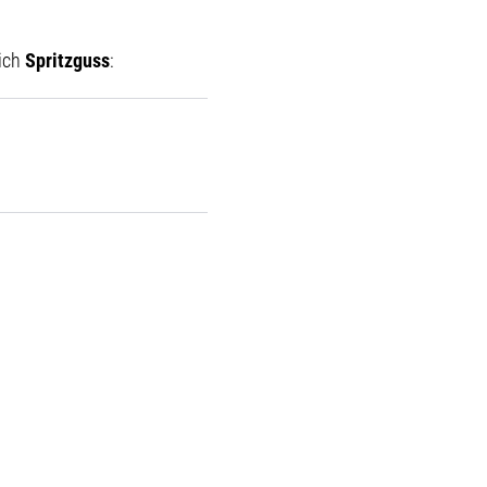
eich
Spritzguss
: