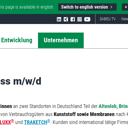
Switch to english version
his page is available in english.
×
SABEU TV
New
 Entwicklung
Unternehmen
uss m/w/d
:innen
an zwei Standorten in Deutschland Teil der
Altenloh, Bri
 von Verbrauchsgütern aus
Kunststoff sowie Membranen
nach 
®
®
LUXX
und
TRAKETCH
. Kunden sind international tätige Firme