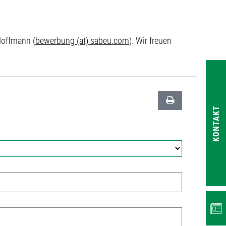
Hoffmann (
bewerbung (at) sabeu.com
). Wir freuen
KONTAKT
NEWS