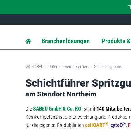
T
Branchenlösungen
Produkte &
/
/
/
SABEU
Unternehmen
Karriere
Stellenangebote
Schichtführer Spritzg
am Standort Northeim
Die
SABEU GmbH & Co. KG
ist mit
140 Mitarbeiter
Kernkompetenz ist die Entwicklung und Produktion
®
®
für die eigenen Produktlinien
cellQART
,
cytoQ
,
F