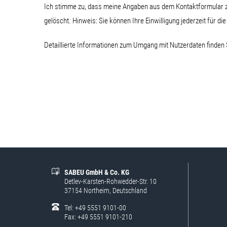
Ich stimme zu, dass meine Angaben aus dem Kontaktformular z
gelöscht. Hinweis: Sie können Ihre Einwilligung jederzeit für di
Detaillierte Informationen zum Umgang mit Nutzerdaten finden 
SABEU GmbH & Co. KG
Detlev-Karsten-Rohwedder-Str. 10
37154 Northeim, Deutschland
Tel: +49 5551 9101-00
Fax: +49 5551 9101-210